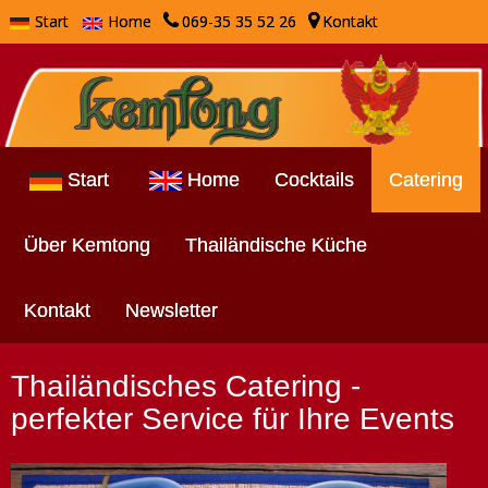
Start
Home
069-35 35 52 26
Kontakt
Start
Home
Cocktails
Catering
Über Kemtong
Thailändische Küche
Kontakt
Newsletter
Thailändisches Catering -
perfekter Service für Ihre Events